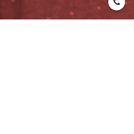
AVISO LEGAL
Aviso legal
GESTION DE ACTIVOS PENINSULARES SL ES ,
responsable del sitio web, en adelante RESPONSABLE, pone a
disposición de los usuarios el presente documento, con el que
pretende dar cumplimiento a las obligaciones dispuestas en la
Ley 34/2002, de 11 de julio, de Servicios de la Sociedad de la
Información y de Comercio Electrónico (LSSICE), BOE N º
166, así como informar a todos los usuarios del sitio web
respecto a cuáles son las condiciones de uso.
Toda persona que acceda a este sitio web asume el papel de
usuario, comprometiéndose a la observancia y cumplimiento
riguroso de las disposiciones aquí dispuestas, así como a
cualquier otra disposición legal que fuera de aplicación.
RESPONSABLE se reserva el derecho de modificar cualquier
tipo de información que pudiera aparecer en el sitio web, sin que
exista obligación de preavisar o poner en conocimiento de los
usuarios dichas obligaciones, entendiéndose como suficiente con
la publicación en el sitio web de
WWW.VENDERPROINDIVISO.ES