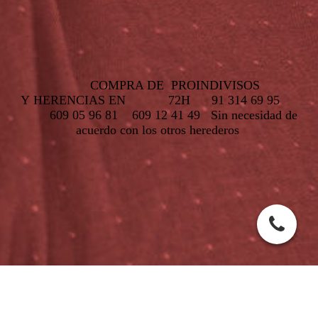
COMPRA DE PROINDIVISOS
Y HERENCIAS EN 72H 91 314 69 95
609 05 96 81
609 12 41 49
Sin necesidad de
acuerdo con los otros herederos
COMPRA PROINDIVISOS Y HERENCIAS EN 72 HORAS
609 12 41 49 .Si busca empresas que compran herencias o
proindiviso , esta en el sitio adecuado .Máxima seriedad y